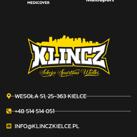
WESOŁA 51, 25-363 KIELCE
+48 514 514 051
INFO@KLINCZKIELCE.PL