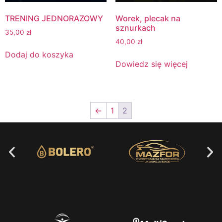
TRENING JEDNORAZOWY
Worek, plecak na
sznurkach
35,00
zł
40,00
zł
Dodaj do koszyka
Dowiedz się więcej
←
1
2